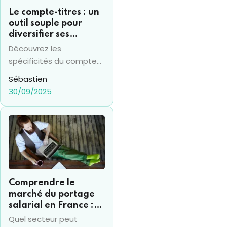
Le compte-titres : un
outil souple pour
diversifier ses
investissements
Découvrez les
financiers
spécificités du compte
titres en 2025 et sa
Sébastien
différence avec le PEA,
30/09/2025
pour prendre les bonnes
décisions financières.
Comprendre le
marché du portage
salarial en France :
chiffres clés et
Quel secteur peut