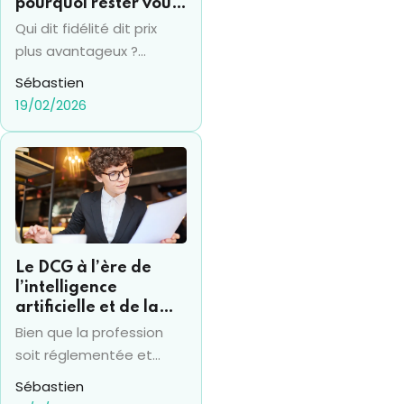
pourquoi rester vous
coûte souvent 15% de
Qui dit fidélité dit prix
plus par an
plus avantageux ?
Vraiment ? Pas en
Sébastien
termes d'assurance
19/02/2026
santé en tout cas... et la
fidélité se transforme
bien souvent en un
"piège" financier.
Beaucoup d’assurés
conservent le même
contrat pendant des
Le DCG à l’ère de
années, sans réaliser que
l’intelligence
leur mutuelle augmente
artificielle et de la
mécaniquement les
RSE : ce que change
Bien que la profession
tarifs à chaque
le nouvel arrêté 2025
soit réglementée et
renouvellement. Cette
qu’elle traîne une image
Sébastien
"taxe de fidélité"
vieillissante et rigide, le