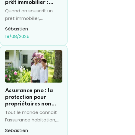
prêt immobilier :
comment la calculer ?
Quand on souscrit un
prêt immobilier,
l'assurance emprunteur
Sébastien
occupe toujours une
18/08/2025
place de premier choix
pour la ou les personnes
qui empruntent. Par
ailleurs, les
établissements
bancaires l'imposent
systématiquement pour
Assurance pno : la
accorder un crédit. La
protection pour
notion de “quotité
propriétaires non
d'assurance” devient
occupants
Tout le monde connaît
alors particulièrement
l'assurance habitation,
intéressante quand
d'autant qu'elle est
Sébastien
plusieurs emprunteurs
obligatoire quand vous