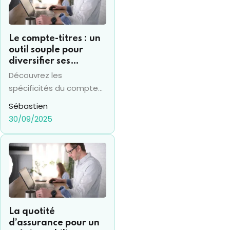
Le compte-titres : un
outil souple pour
diversifier ses
investissements
Découvrez les
financiers
spécificités du compte
titres en 2025 et sa
Sébastien
différence avec le PEA,
30/09/2025
pour prendre les bonnes
décisions financières.
La quotité
d’assurance pour un