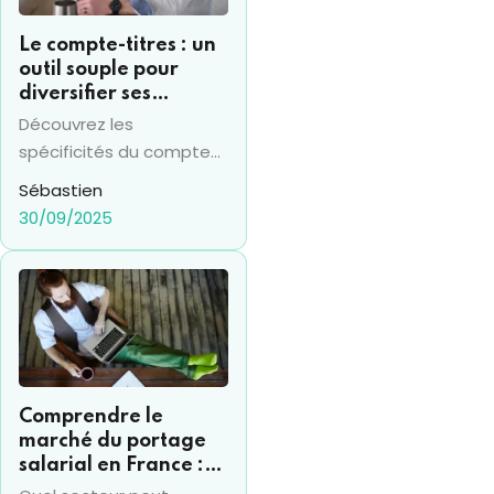
Le compte-titres : un
outil souple pour
diversifier ses
investissements
Découvrez les
financiers
spécificités du compte
titres en 2025 et sa
Sébastien
différence avec le PEA,
30/09/2025
pour prendre les bonnes
décisions financières.
Comprendre le
marché du portage
salarial en France :
chiffres clés et