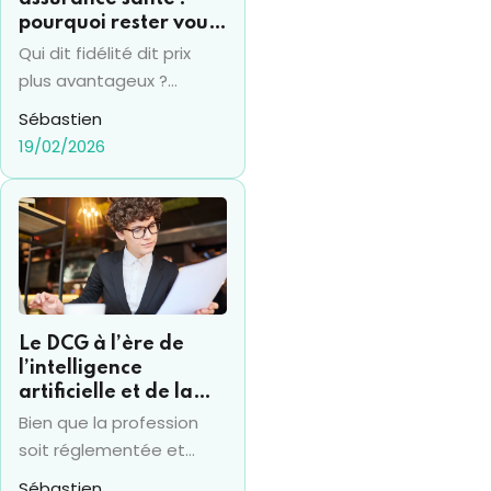
pourquoi rester vous
coûte souvent 15% de
Qui dit fidélité dit prix
plus par an
plus avantageux ?
Vraiment ? Pas en
Sébastien
termes d'assurance
19/02/2026
santé en tout cas... et la
fidélité se transforme
bien souvent en un
"piège" financier.
Beaucoup d’assurés
conservent le même
contrat pendant des
Le DCG à l’ère de
années, sans réaliser que
l’intelligence
leur mutuelle augmente
artificielle et de la
mécaniquement les
RSE : ce que change
Bien que la profession
tarifs à chaque
le nouvel arrêté 2025
soit réglementée et
renouvellement. Cette
qu’elle traîne une image
Sébastien