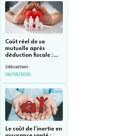
Coût réel de sa
mutuelle après
déduction fiscale :
comment s’y
Sébastien
retrouver ?
08/06/2026
Le coût de l'inertie en
assurance santé :