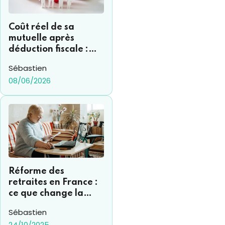
Coût réel de sa
mutuelle après
déduction fiscale :
comment s’y
Sébastien
retrouver ?
08/06/2026
Réforme des
retraites en France :
ce que change la
suspension de la
Sébastien
réforme et l’avenir
24/10/2025