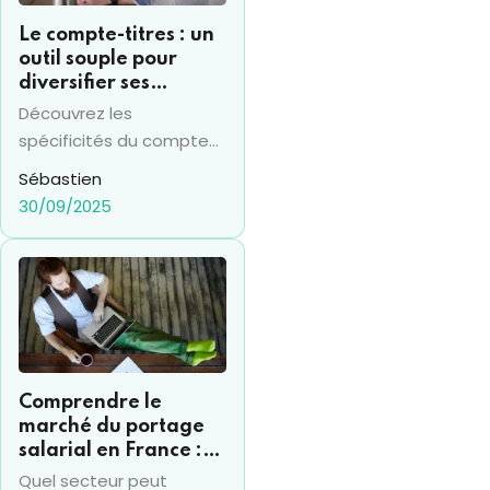
Le compte-titres : un
outil souple pour
diversifier ses
investissements
Découvrez les
financiers
spécificités du compte
titres en 2025 et sa
Sébastien
différence avec le PEA,
30/09/2025
pour prendre les bonnes
décisions financières.
Comprendre le
marché du portage
salarial en France :
chiffres clés et
Quel secteur peut