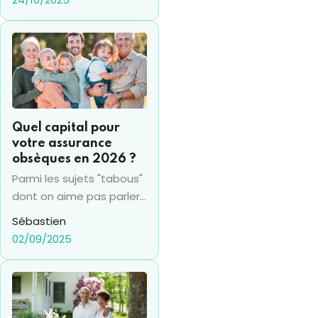
de votre pension
Quel capital pour
votre assurance
obsèques en 2026 ?
Parmi les sujets "tabous"
dont on aime pas parler
en famille, la question du
Sébastien
décès fait
02/09/2025
indubitablement partie
des plus délicats. "On
verra plus tard", voici ce
qu'une grande partie des