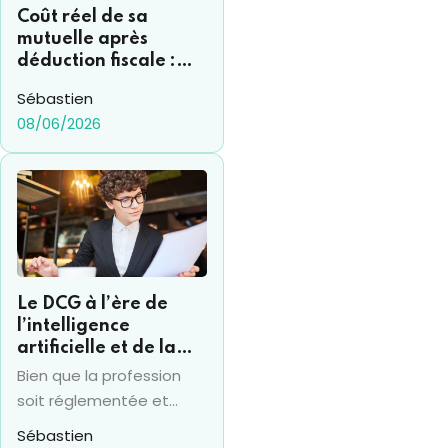
Coût réel de sa
mutuelle après
déduction fiscale :
comment s’y
Sébastien
retrouver ?
08/06/2026
Le DCG à l’ère de
l’intelligence
artificielle et de la
RSE : ce que change
Bien que la profession
le nouvel arrêté 2025
soit réglementée et
qu’elle traîne une image
Sébastien