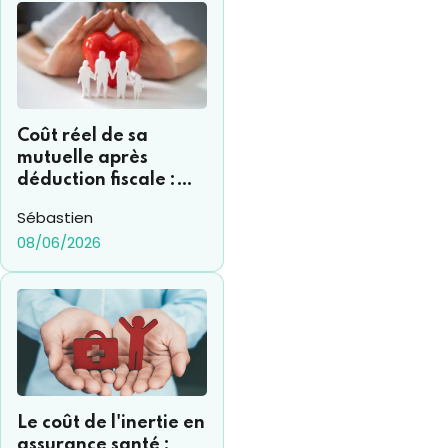
Coût réel de sa
mutuelle après
déduction fiscale :
comment s’y
Sébastien
retrouver ?
08/06/2026
Le coût de l'inertie en
assurance santé :