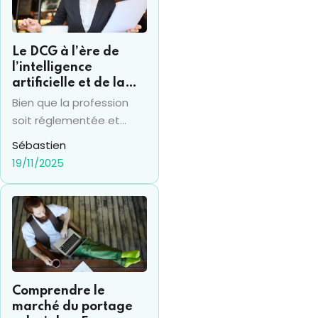
Le DCG à l’ère de
l’intelligence
artificielle et de la
RSE : ce que change
Bien que la profession
le nouvel arrêté 2025
soit réglementée et
qu’elle traîne une image
Sébastien
vieillissante et rigide, le
19/11/2025
métier d’expert-
comptable évolue
rapidement et ne peut
faire l’impasse de la
digitalisation, de
l’intelligence artificielle et
des attentes
Comprendre le
croissantes en matière
marché du portage
de responsabilité