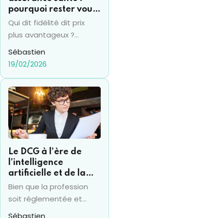
pourquoi rester vous
coûte souvent 15% de
Qui dit fidélité dit prix
plus par an
plus avantageux ?
Vraiment ? Pas en
Sébastien
termes d'assurance
19/02/2026
santé en tout cas... et la
fidélité se transforme
bien souvent en un
"piège" financier.
Beaucoup d’assurés
conservent le même
contrat pendant des
Le DCG à l’ère de
années, sans réaliser que
l’intelligence
leur mutuelle augmente
artificielle et de la
mécaniquement les
RSE : ce que change
Bien que la profession
tarifs à chaque
le nouvel arrêté 2025
soit réglementée et
renouvellement. Cette
qu’elle traîne une image
Sébastien
"taxe de fidélité"