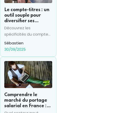
Le compte-titres : un
outil souple pour
diversifier ses
investissements
Découvrez les
financiers
spécificités du compte
titres en 2025 et sa
Sébastien
différence avec le PEA,
30/09/2025
pour prendre les bonnes
décisions financières.
Comprendre le
marché du portage
salarial en France :
chiffres clés et
Quel secteur peut