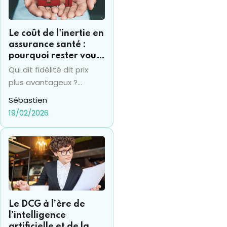
Le coût de l'inertie en
assurance santé :
pourquoi rester vous
coûte souvent 15% de
Qui dit fidélité dit prix
plus par an
plus avantageux ?
Vraiment ? Pas en
Sébastien
termes d'assurance
19/02/2026
santé en tout cas... et la
fidélité se transforme
bien souvent en un
"piège" financier.
Beaucoup d’assurés
conservent le même
contrat pendant des
Le DCG à l’ère de
années, sans réaliser que
l’intelligence
leur mutuelle augmente
artificielle et de la