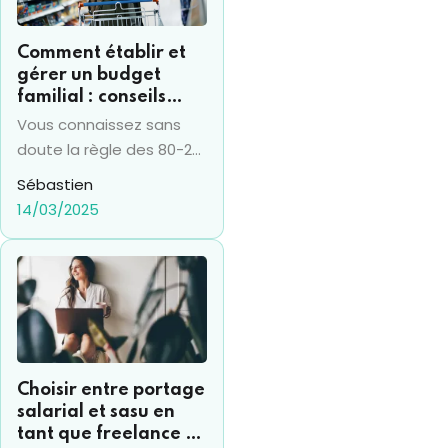
Comment établir et
gérer un budget
familial : conseils
pratiques et la règle
Vous connaissez sans
du 50-20-30
doute la règle des 80-20
et la fameuse loi de
Sébastien
Pareto. Mais savez-vous
14/03/2025
qu'il existe aussi la règle
du 50-20-30 dans le
domaine de la gestion
du budget familial ? On
peut considérer la
gestion d'un budget
familial comme celui
Choisir entre portage
d'une entreprise, ce n'est
salarial et sasu en
pas loufoque, et il est
tant que freelance :