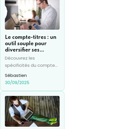
finale que beaucoup
oublient de réévaluer.
Le compte-titres : un
outil souple pour
diversifier ses
investissements
Découvrez les
financiers
spécificités du compte
titres en 2025 et sa
Sébastien
différence avec le PEA,
30/09/2025
pour prendre les bonnes
décisions financières.