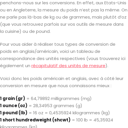
penchons-nous sur les conversions. En effet, aux Etats-Unis
ou en Angleterre, la mesure du poids n’est pas la même. On
ne parle pas là-bas de kg ou de grammes, mais plutôt d’oz
(que vous retrouvez parfois sur vos outils de mesure dans
la cuisine) ou de pound.
Pour vous aider à réaliser tous types de conversion de
poids en anglais/américain, voici un tableau de
correspondance des unités respectives (vous trouverez ici
également un
récapitulatif des unités de mesure
).
Voici donc les poids américain et anglais, avec à côté leur
conversion en mesure que nous connaissons mieux :
1 grain (gr)
= 64,79892 milligrammes (mg)
1 ounce (oz)
= 28,34953 grammes (g)
1 pound (lb)
= 16 oz = 0,4535924 kilogrammes (kg)
1 short hundredweight (shcwt)
= 100 lb = 45,35924
kilogrammes (kg)