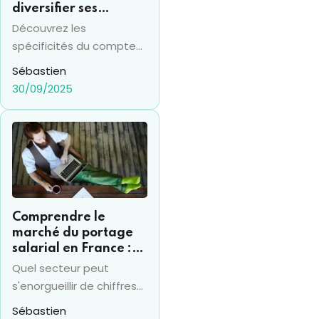
diversifier ses
investissements
Découvrez les
financiers
spécificités du compte
titres en 2025 et sa
Sébastien
différence avec le PEA,
30/09/2025
pour prendre les bonnes
décisions financières.
Comprendre le
marché du portage
salarial en France :
chiffres clés et
Quel secteur peut
évolutions récentes
s'enorgueillir de chiffres
de croissance de 20%
Sébastien