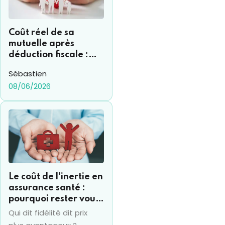
évolutions est donc
nécessaire.
Coût réel de sa
mutuelle après
déduction fiscale :
comment s’y
Sébastien
retrouver ?
08/06/2026
Le coût de l'inertie en
assurance santé :
pourquoi rester vous
coûte souvent 15% de
Qui dit fidélité dit prix
plus par an