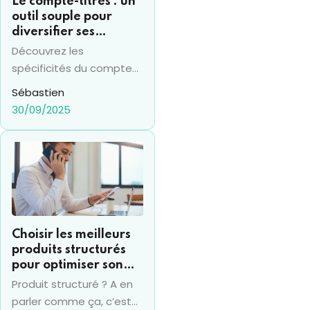
Le compte-titres : un
outil souple pour
diversifier ses
investissements
Découvrez les
financiers
spécificités du compte
titres en 2025 et sa
Sébastien
différence avec le PEA,
30/09/2025
pour prendre les bonnes
décisions financières.
Choisir les meilleurs
produits structurés
pour optimiser son
placement financier
Produit structuré ? A en
parler comme ça, c’est