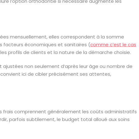
clure l’option orthodontie si nécessaire augmente les
 payées mensuellement, elles correspondent à la somme
rs facteurs économiques et sanitaires (
comme c’est le cas
es profils de clients et la nature de la démarche choisie.
nt ajustées non seulement d’après leur âge ou nombre de
convient ici de cibler précisément ses attentes,
 frais comprennent généralement les coûts administratifs
ir, parfois subtilement, le budget total alloué aux soins