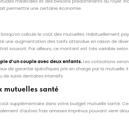
habitudes médicales et des besoins prédominants du foyer. In
urrait permettre une certaine économie.
erg lorsqu’on calcule le coût des mutuelles. Habituellement
lgré une augmentation des tarifs attendue en raison de dive
t souscrit. Par ailleurs, ce montant est très variable selon l
ple d’un couple avec deux enfants.
Les cotisations sero
 de garantie spécifiques pris en charge par la mutuelle. Il 
de suivis dentaires intensifs.
x mutuelles santé
coût supplémentaire dans votre budget mutuelle santé. Ces
alement d’autres frais annexes imprévus pouvant venir alourd