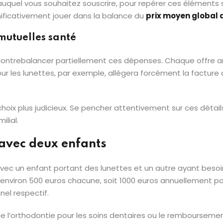
ui auquel vous souhaitez souscrire, pour repérer ces éléments
gnificativement jouer dans la balance du
prix moyen global 
mutuelles santé
contrebalancer partiellement ces dépenses. Chaque offre a
es lunettes, par exemple, allégera forcément la facture de
hoix plus judicieux. Se pencher attentivement sur ces déta
lial.
 avec deux enfants
avec un enfant portant des lunettes et un autre ayant besoin
à environ 500 euros chacune, soit 1000 euros annuellement po
nel respectif.
ue l’orthodontie pour les soins dentaires ou le remboursemen