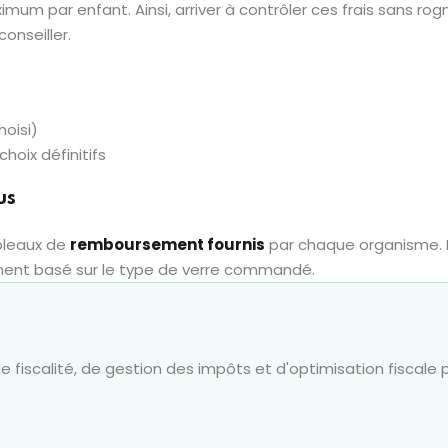
imum par enfant. Ainsi, arriver à contrôler ces frais sans r
onseiller.
hoisi)
hoix définitifs
us
ableaux de
remboursement fournis
par chaque organisme. L
ement basé sur le type de verre commandé.
 fiscalité, de gestion des impôts et d'optimisation fiscale p