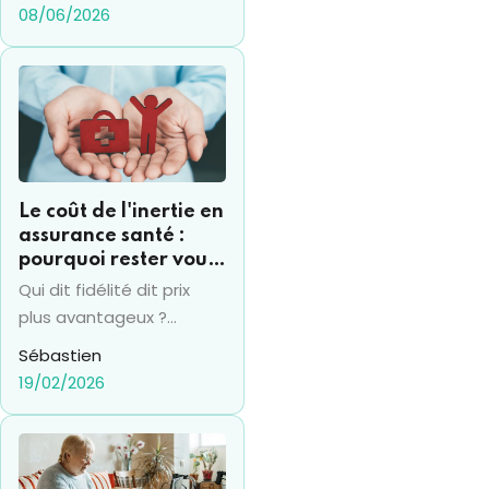
08/06/2026
Le coût de l'inertie en
assurance santé :
pourquoi rester vous
coûte souvent 15% de
Qui dit fidélité dit prix
plus par an
plus avantageux ?
Vraiment ? Pas en
Sébastien
termes d'assurance
19/02/2026
santé en tout cas... et la
fidélité se transforme
bien souvent en un
"piège" financier.