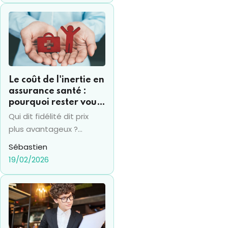
Le coût de l'inertie en
assurance santé :
pourquoi rester vous
coûte souvent 15% de
Qui dit fidélité dit prix
plus par an
plus avantageux ?
Vraiment ? Pas en
Sébastien
termes d'assurance
19/02/2026
santé en tout cas... et la
fidélité se transforme
bien souvent en un
"piège" financier.
Beaucoup d’assurés