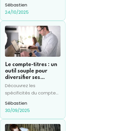
suspension de la
entraîne une hausse
Sébastien
entreprises (RSE).
réforme et l’avenir
significative du prix des
24/10/2025
de votre pension
complémentaires santé,
révélant une facture
finale que beaucoup
oublient de réévaluer.
Le compte-titres : un
outil souple pour
diversifier ses
investissements
Découvrez les
financiers
spécificités du compte
titres en 2025 et sa
Sébastien
différence avec le PEA,
30/09/2025
pour prendre les bonnes
décisions financières.