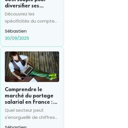
diversifier ses
investissements
Découvrez les
financiers
spécificités du compte
titres en 2025 et sa
Sébastien
différence avec le PEA,
30/09/2025
pour prendre les bonnes
décisions financières.
Comprendre le
marché du portage
salarial en France :
chiffres clés et
Quel secteur peut
évolutions récentes
s'enorgueillir de chiffres
de croissance de 20%
Sébastien