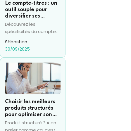
Le compte-titres : un
outil souple pour
diversifier ses
investissements
Découvrez les
financiers
spécificités du compte
titres en 2025 et sa
Sébastien
différence avec le PEA,
30/09/2025
pour prendre les bonnes
décisions financières.
Choisir les meilleurs
produits structurés
pour optimiser son
placement financier
Produit structuré ? A en
parler comme ça, c’est