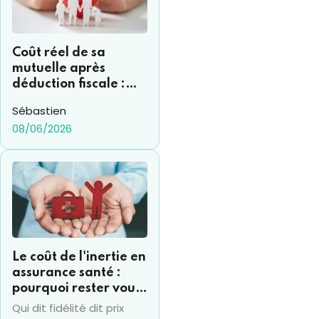
nos experts en
investissement
immobilier.
Coût réel de sa
mutuelle après
déduction fiscale :
comment s’y
Sébastien
retrouver ?
08/06/2026
Le coût de l'inertie en
assurance santé :
pourquoi rester vous
coûte souvent 15% de
Qui dit fidélité dit prix