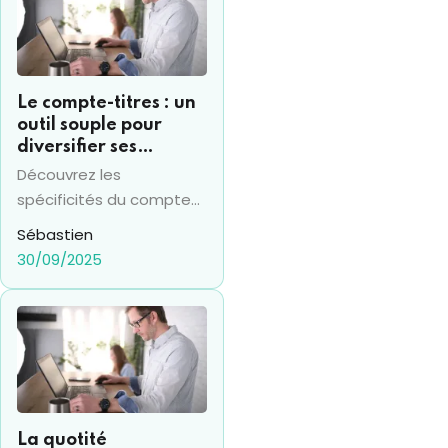
Le compte-titres : un
outil souple pour
diversifier ses
investissements
Découvrez les
financiers
spécificités du compte
titres en 2025 et sa
Sébastien
différence avec le PEA,
30/09/2025
pour prendre les bonnes
décisions financières.
La quotité