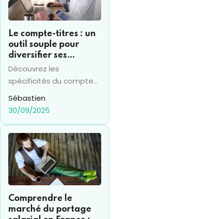
Le compte-titres : un
outil souple pour
diversifier ses
investissements
Découvrez les
financiers
spécificités du compte
titres en 2025 et sa
Sébastien
différence avec le PEA,
30/09/2025
pour prendre les bonnes
décisions financières.
Comprendre le
marché du portage