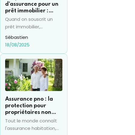
d’assurance pour un
prêt immobilier :
comment la calculer ?
Quand on souscrit un
prêt immobilier,
l'assurance emprunteur
Sébastien
occupe toujours une
18/08/2025
place de premier choix
pour la ou les personnes
qui empruntent. Par
ailleurs, les
établissements
bancaires l'imposent
systématiquement pour
Assurance pno : la
accorder un crédit. La
protection pour
notion de “quotité
propriétaires non
d'assurance” devient
occupants
Tout le monde connaît
alors particulièrement
l'assurance habitation,
intéressante quand