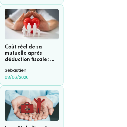
comprendre l'intérêt et
comment il fonctionne.
Coût réel de sa
mutuelle après
déduction fiscale :
comment s’y
Sébastien
retrouver ?
08/06/2026