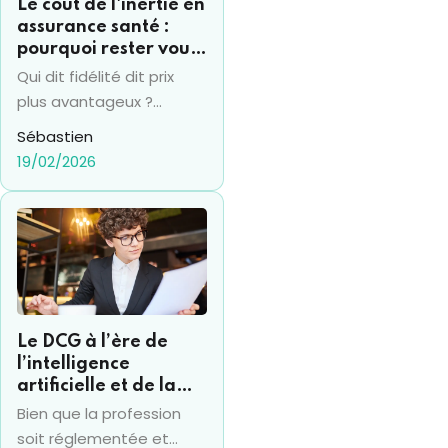
Le coût de l'inertie en
assurance santé :
pourquoi rester vous
coûte souvent 15% de
Qui dit fidélité dit prix
plus par an
plus avantageux ?
Vraiment ? Pas en
Sébastien
termes d'assurance
19/02/2026
santé en tout cas... et la
fidélité se transforme
bien souvent en un
"piège" financier.
Beaucoup d’assurés
conservent le même
contrat pendant des
Le DCG à l’ère de
années, sans réaliser que
l’intelligence
leur mutuelle augmente
artificielle et de la
mécaniquement les
RSE : ce que change
Bien que la profession
tarifs à chaque
le nouvel arrêté 2025
soit réglementée et