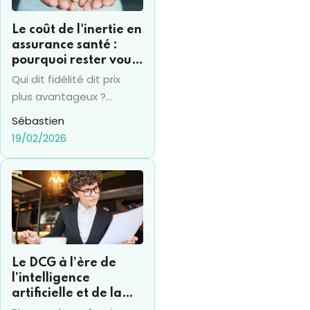
Le coût de l'inertie en
assurance santé :
pourquoi rester vous
coûte souvent 15% de
Qui dit fidélité dit prix
plus par an
plus avantageux ?
Vraiment ? Pas en
Sébastien
termes d'assurance
19/02/2026
santé en tout cas... et la
fidélité se transforme
bien souvent en un
"piège" financier.
Beaucoup d’assurés
conservent le même
contrat pendant des
Le DCG à l’ère de
années, sans réaliser que
l’intelligence
leur mutuelle augmente
artificielle et de la
mécaniquement les
RSE : ce que change