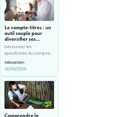
oublient de réévaluer.
Le compte-titres : un
outil souple pour
diversifier ses
investissements
Découvrez les
financiers
spécificités du compte
titres en 2025 et sa
Sébastien
différence avec le PEA,
30/09/2025
pour prendre les bonnes
décisions financières.
Comprendre le