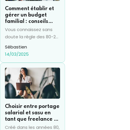
Comment établir et
gérer un budget
familial : conseils
pratiques et la règle
Vous connaissez sans
du 50-20-30
doute la règle des 80-20
et la fameuse loi de
Sébastien
Pareto. Mais savez-vous
14/03/2025
qu'il existe aussi la règle
du 50-20-30 dans le
domaine de la gestion
du budget familial ? On
peut considérer la
gestion d'un budget
familial comme celui
Choisir entre portage
d'une entreprise, ce n'est
salarial et sasu en
pas loufoque, et il est
tant que freelance :
donc logique d'y trouver
comparez les statuts
Créé dans les années 80,