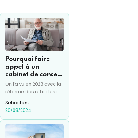
Pourquoi faire
appel à un
cabinet de conseil
retraite ?
On l'a vu en 2023 avec la
réforme des retraites en
France : s'il est bien un
Sébastien
sujet délicat avec lequel
20/08/2024
l'opinion public et les
français ne plaisantent
pas, c'est bien la retraite.
Bien que la réforme du