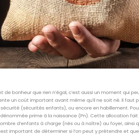
nt de bonheur que rien n’égal, c’est aussi un moment qui pe
ésente un coût important avant même qu’il ne soit né. Il fau
de sécurité (sécurités enfants), ou encore en habillement. Po
ide dénommée prime à la naissance (Pn). Cette allocation fait
 le nombre d’enfants à charge (nés ou à naître) au foyer, ain
il est important de déterminer si l’on peut y prétendre et qu