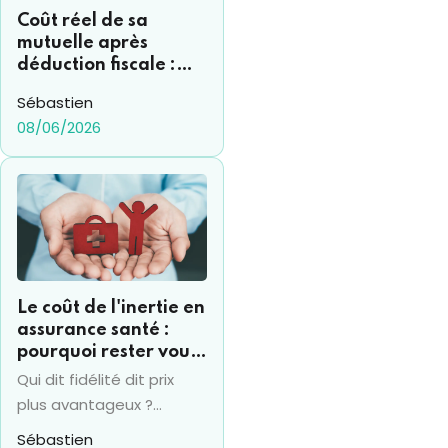
Coût réel de sa
mutuelle après
déduction fiscale :
comment s’y
Sébastien
retrouver ?
08/06/2026
Le coût de l'inertie en
assurance santé :
pourquoi rester vous
coûte souvent 15% de
Qui dit fidélité dit prix
plus par an
plus avantageux ?
Vraiment ? Pas en
Sébastien