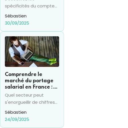
financiers
spécificités du compte
titres en 2025 et sa
Sébastien
différence avec le PEA,
30/09/2025
pour prendre les bonnes
décisions financières.
Comprendre le
marché du portage
salarial en France :
chiffres clés et
Quel secteur peut
évolutions récentes
s'enorgueillir de chiffres
de croissance de 20%
Sébastien
plusieurs années de suite
24/09/2025
? Le portage salarial !