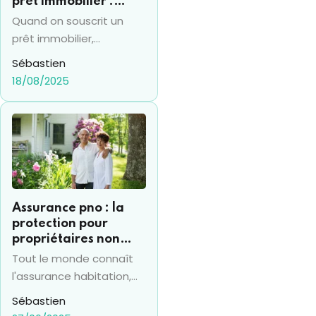
prêt immobilier :
comment la calculer ?
Quand on souscrit un
prêt immobilier,
l'assurance emprunteur
Sébastien
occupe toujours une
18/08/2025
place de premier choix
pour la ou les personnes
qui empruntent. Par
ailleurs, les
établissements
bancaires l'imposent
systématiquement pour
Assurance pno : la
accorder un crédit. La
protection pour
notion de “quotité
propriétaires non
d'assurance” devient
occupants
Tout le monde connaît
alors particulièrement
l'assurance habitation,
intéressante quand
d'autant qu'elle est
Sébastien
plusieurs emprunteurs
obligatoire quand vous