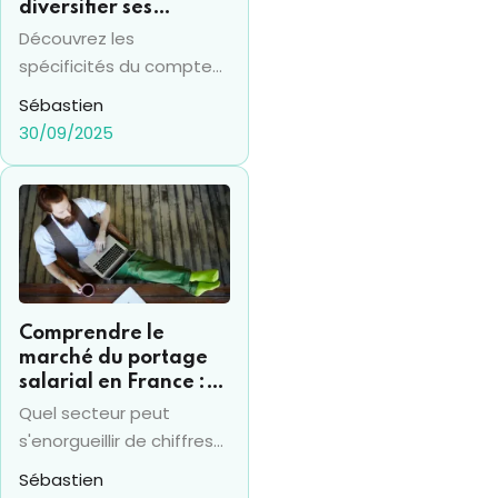
diversifier ses
investissements
Découvrez les
financiers
spécificités du compte
titres en 2025 et sa
Sébastien
différence avec le PEA,
30/09/2025
pour prendre les bonnes
décisions financières.
Comprendre le
marché du portage
salarial en France :
chiffres clés et
Quel secteur peut
évolutions récentes
s'enorgueillir de chiffres
de croissance de 20%
Sébastien
plusieurs années de suite