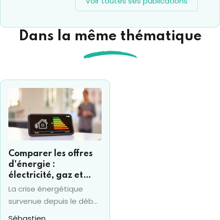
Voir toutes ses publications
Dans la même thématique
Comparer les offres
d'énergie :
électricité, gaz et
fioul
La crise énergétique
survenue depuis le début
de la guerre en Ukraine
Sébastien