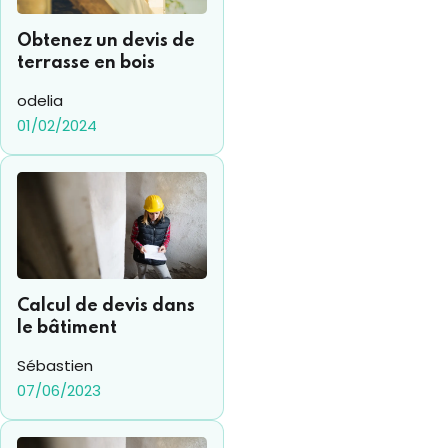
choix du bon contrat
d'énergie l'est tout
Obtenez un devis de
autant, face à la
terrasse en bois
multitude d'offres
odelia
disponibles sur le
01/02/2024
marché. Comparer les
différents contrats
(d'électricité, de g az et
de fioul) en fonction de
sa situation est donc
devenu indispensable.
Calcul de devis dans
le bâtiment
Sébastien
07/06/2023