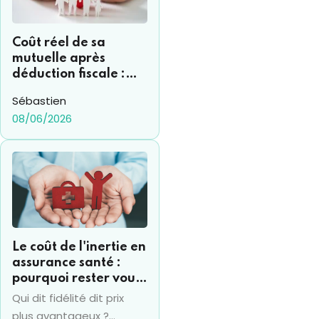
Coût réel de sa
mutuelle après
déduction fiscale :
comment s’y
Sébastien
retrouver ?
08/06/2026
Le coût de l'inertie en
assurance santé :
pourquoi rester vous
coûte souvent 15% de
Qui dit fidélité dit prix
plus par an
plus avantageux ?