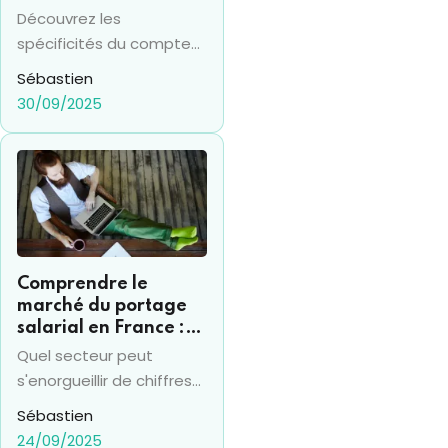
investissements
Découvrez les
financiers
spécificités du compte
titres en 2025 et sa
Sébastien
différence avec le PEA,
30/09/2025
pour prendre les bonnes
décisions financières.
Comprendre le
marché du portage
salarial en France :
chiffres clés et
Quel secteur peut
évolutions récentes
s'enorgueillir de chiffres
de croissance de 20%
Sébastien
plusieurs années de suite
24/09/2025