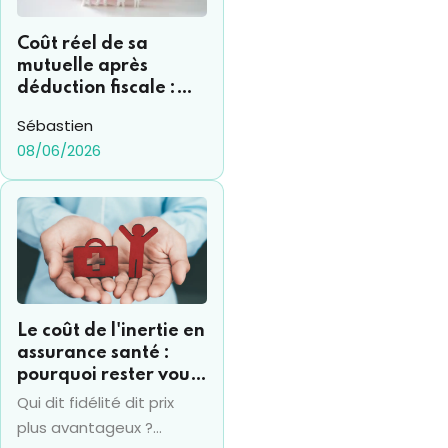
Coût réel de sa
mutuelle après
déduction fiscale :
comment s’y
Sébastien
retrouver ?
08/06/2026
Le coût de l'inertie en
assurance santé :
pourquoi rester vous
coûte souvent 15% de
Qui dit fidélité dit prix
plus par an
plus avantageux ?