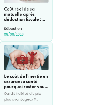
Coût réel de sa
mutuelle après
déduction fiscale :
comment s’y
Sébastien
retrouver ?
08/06/2026
Le coût de l'inertie en
assurance santé :
pourquoi rester vous
coûte souvent 15% de
Qui dit fidélité dit prix
plus par an
plus avantageux ?