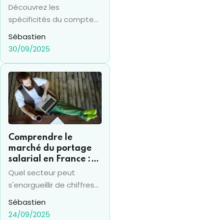
investissements
Découvrez les
financiers
spécificités du compte
titres en 2025 et sa
Sébastien
différence avec le PEA,
30/09/2025
pour prendre les bonnes
décisions financières.
Comprendre le
marché du portage
salarial en France :
chiffres clés et
Quel secteur peut
évolutions récentes
s'enorgueillir de chiffres
de croissance de 20%
Sébastien
plusieurs années de suite
24/09/2025