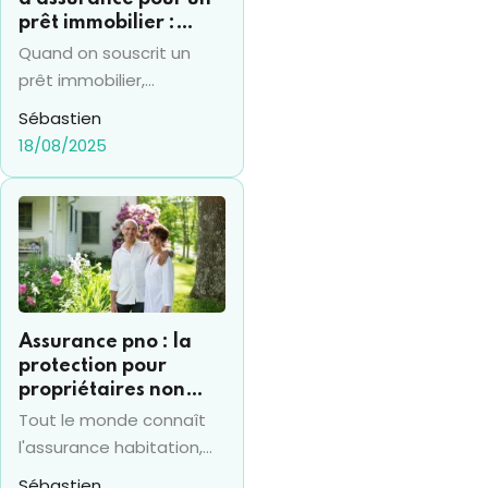
prêt immobilier :
comment la calculer ?
Quand on souscrit un
prêt immobilier,
l'assurance emprunteur
Sébastien
occupe toujours une
18/08/2025
place de premier choix
pour la ou les personnes
qui empruntent. Par
ailleurs, les
établissements
bancaires l'imposent
systématiquement pour
Assurance pno : la
accorder un crédit. La
protection pour
notion de “quotité
propriétaires non
d'assurance” devient
occupants
Tout le monde connaît
alors particulièrement
l'assurance habitation,
intéressante quand
d'autant qu'elle est
Sébastien