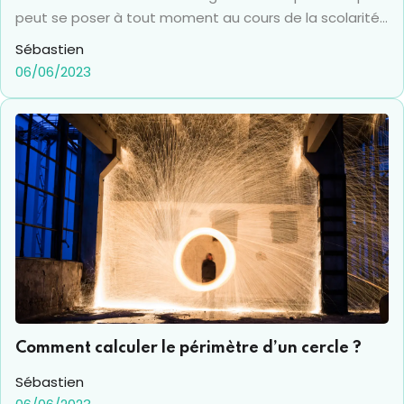
peut se poser à tout moment au cours de la scolarité
d’un étudiant, que ce soit là l’élément principal de la
Sébastien
leçon ou bien encore qu’il s’agisse d’une étape afin de
06/06/2023
procéder à un calcul géométrique plus complexe. Mais
la définition de l’aire d’un rectangle peut aussi être
utile à de nombreux métiers tels que le bâtiment, pour
définir les côtes d’un plan, en infographie, pour
déterminer la taille d’un élément dans un ensemble
graphique, ou même l’agriculture qui peut nécessiter
de définir exactement l’aire d’une parcelle. Voici donc
toute la lumière sur ce problème géométrique et sur
l’origine du rectangle. Avec nous, calculez l’aire d’un
rectangle simplement et précisément.
Comment calculer le périmètre d’un cercle ?
Sébastien