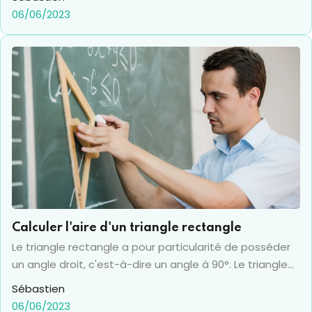
rectangle, ce qui permet d’adopter différentes
06/06/2023
formules pour le calcul du périmètre, ou de l’aire et de
la surface. Si ce calcul nécessite de connaître les
mesures des trois côtés du triangle rectangle, il est
tout de même possible d’obtenir le périmètre avec les
mesures de seulement deux côtés. Pour ce faire, il faut
faire appel au Théorème de Pythagore.
Calculer l'aire d'un triangle rectangle
Le triangle rectangle a pour particularité de posséder
un angle droit, c'est-à-dire un angle à 90°. Le triangle
en général est une figure géométrique un peu à part
Sébastien
car tous les autres polygones peuvent eux-mêmes se
06/06/2023