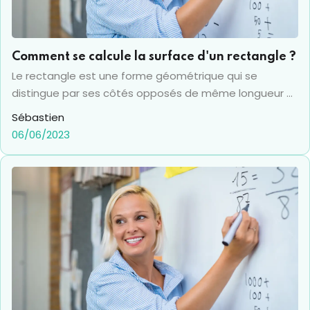
Comment se calcule la surface d'un rectangle ?
Le rectangle est une forme géométrique qui se
distingue par ses côtés opposés de même longueur et
par ses quatre angles droits à 90°. Le calcul de la
Sébastien
surface d’un rectangle répond à la même formule que
06/06/2023
le calcul de son aire, puisque ces deux données sont
les mêmes. Attention toutefois à ne pas confondre
avec le protocole de calcul du périmètre qui lui est
bien différent. Nous allons donc voir ensemble
comment se calcule la surface d’un rectangle et les
pièges à éviter pour y arriver.