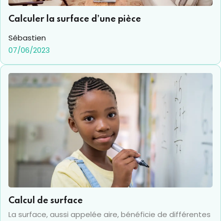
entière (car un stère est égal à un m³). Nous allons voir
Calculer la surface d’une pièce
ensemble comment calculer en m² et m³.
Sébastien
07/06/2023
Calcul de surface
La surface, aussi appelée aire, bénéficie de différentes