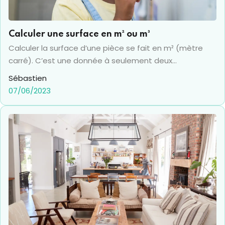
Calculer une surface en m² ou m³
Calculer la surface d’une pièce se fait en m² (mètre
carré). C’est une donnée à seulement deux
dimensions qui ne prend en compte que la largeur et la
Sébastien
longueur. C’est le calcul simple de l’aire d’une figure
07/06/2023
plane, sans relief. A l’inverse, le volume se calcule en m³
(mètre cube). Lui prend en compte la largeur, la
longueur, mais aussi la profondeur afin de déterminer
le volume que peut contenir le sujet du calcul.
L’utilisation du calcul du m² est particulièrement utile
pour déterminer la surface d’une pièce, notamment
dans un cadre immobilier où l’on veut connaître les
capacités de chaque pièce. L’utilisation du calcul du m³
est indiqué pour connaître la contenance en eau d’un
chauffe eau par exemple, ou encore vérifier que le
stère de bois que vous avez commandé est bien