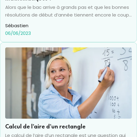
Alors que le bac arrive à grands pas et que les bonnes
résolutions de début d’année tiennent encore le coup,
de nombreux parents se précipitent vers les cours
Sébastien
particuliers. Avec en tête de liste les mathématiques,
06/06/2023
qui représentent aujourd’hui une grosse partie du
marché des cours particuliers en France. Un marché qui
a bien évolué ces dernières années sous l’impulsion
des nouveaux médias comme la visio, qui permettent
aujourd’hui de faire des cours particuliers en ligne. Le
point sur ce que coûte un cours particulier et ses
avantages !
Calcul de l'aire d'un rectangle
Le calcul de l’aire d’un rectangle est une question qui