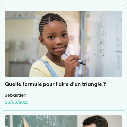
diviser en triangles de divers types. La formule de calcul
de l’aire d’un triangle rectangle peut également
s’appliquer aux triangles quelconques, isocèles et
équilatéraux car ceux-ci peuvent aussi être divisés en
deux triangles rectangles. Ce dernier porte ce nom car
il représente exactement la moitié d’un rectangle.
Encore une autre façon de calculer son aire.
Quelle formule pour l’aire d’un triangle ?
Sébastien
06/06/2023