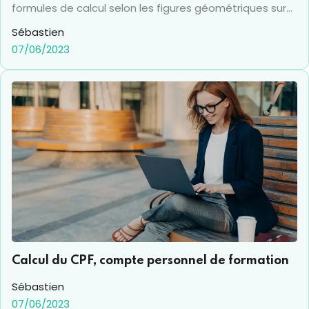
formules de calcul selon les figures géométriques sur
lesquelles elle doit être définie. En effet, qu’il s’agisse
Sébastien
de calculer la surface d’un carré, d’un cercle, d’un
07/06/2023
triangle ou de tout autre polygone, les méthodes sont
particulières à chaque forme. Avec toutes nos astuces
et nos conseils, calculez une surface simplement et
rapidement. Désormais, les mathématiques et la
géométrie n’auront plus de secrets pour vous.
Calcul du CPF, compte personnel de formation
Sébastien
07/06/2023