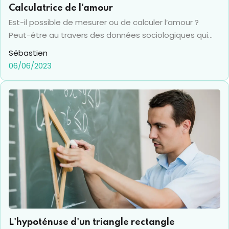
Calculatrice de l'amour
Est-il possible de mesurer ou de calculer l’amour ?
Peut-être au travers des données sociologiques qui
sont consultables, mais même avec des informations
Sébastien
précises, le coup de foudre ne peut pas
06/06/2023
s’accommoder d’un formatage sociétal et statistique.
Alors comment marche une calculatrice de l’amour ?
Le plus souvent il s’agit de comparer les longueurs et
les lettres des prénoms des deux tourtereaux. D’autres
facteurs pourraient également rentrer en jeu, mais
aucun ne peut remplacer l’alchimie de l’instant, celle
qui fait vibrer au plus profond de soi, qui rend les moite,
et qui fait comprendre instantanément que sa vie
vient d’être bouleversée.
L'hypoténuse d'un triangle rectangle