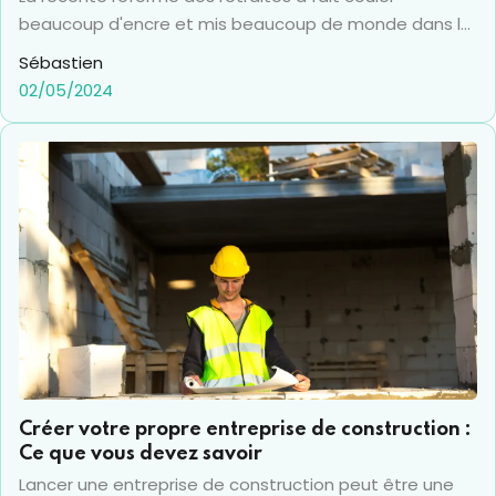
beaucoup d'encre et mis beaucoup de monde dans la
rue. Elle a surtout montré le décalage entre une
Sébastien
opinion fière de ses acquis sociaux (et prête, fort
02/05/2024
justement, à les défendre), et un gouvernement
soucieux de retrouver l'équilibre dans le financement
des retraites, avec une vision long terme qui assurera
la pérennité du système. C'est dans ce contexte que
l'intérêt du PER (Plan d'Épargne Retraite) a connu un
véritable boom, attirant à lui nombre de questions, et
un réel engouement. Pour y voir un peu plus clair,
Calculer.com vous a donc préparé un guide complet
sur le sujet !
Créer votre propre entreprise de construction :
Ce que vous devez savoir
Lancer une entreprise de construction peut être une