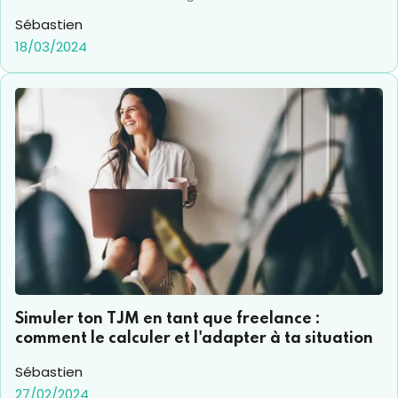
particulier dans le domaine de la finance, gros
Sébastien
pourvoyeur (et surtout gros consommateur de leads),
18/03/2024
dont la croissance de certains acteurs ne repose QUE,
sur les leads provenant du web. Focus sur la génération
de lead online, et les leviers qui cartonnent aujourd'hui.
Simuler ton TJM en tant que freelance :
comment le calculer et l'adapter à ta situation
Sébastien
27/02/2024