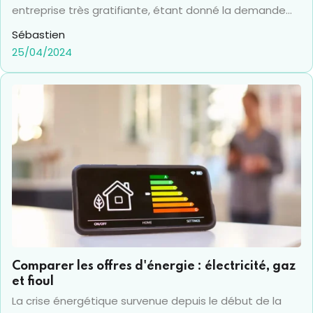
entreprise très gratifiante, étant donné la demande
constante pour de nouveaux bâtiments, des
Sébastien
rénovations et des projets d'infrastructure.
25/04/2024
Cependant, c'est aussi un domaine qui nécessite des
connaissances importantes, une préparation et une
planification stratégique pour le naviguer avec succès.
Voici ce que vous devez savoir pour solidement poser
la fondation de votre entreprise de construction.
Comparer les offres d'énergie : électricité, gaz
et fioul
La crise énergétique survenue depuis le début de la