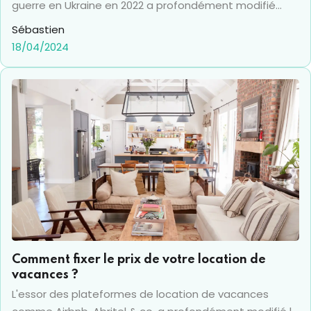
guerre en Ukraine en 2022 a profondément modifié
notre perception du sujet. La consommation
Sébastien
énergétique est en effet une préoccupation majeure
18/04/2024
aussi bien pour les particuliers que pour les
professionnels, qui plus est dans des métiers où les
dépenses énergétiques représentent un coût non
négligeable des charges. Dans ce contexte, la
réduction des dépenses et un premier pas, mais le
choix du bon contrat d'énergie l'est tout autant, face à
la multitude d'offres disponibles sur le marché.
Comparer les différents contrats (d'électricité, de g az
et de fioul) en fonction de sa situation est donc
devenu indispensable.
Comment fixer le prix de votre location de
vacances ?
L'essor des plateformes de location de vacances