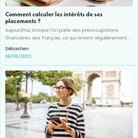
Comment calculer les intérêts de ses
placements ?
Aujourd’hui, lorsque l’on parle des préoccupations
financières des français, ce qui revient régulièrement
en tête de liste ce sont les placements. En effet, le
Sébastien
placement représente non seulement une épargne
08/06/2023
qui, selon les cas, peut être utilisée en cas de coup dur.
Mais ce sont en même temps des fonds qui génèrent
des intérêts pouvant devenir particulièrement
rentables sur le long terme. De nombreux produits de
placements sont d’ailleurs contractés pour assurer un
complément de retraite à leurs titulaires. Mais pour
bien placer, ou pour bien gérer ses fonds épargnés, il
est impératif de pouvoir déterminer le niveau de
fructification des sommes concernées. Dans cet
article, vous allez découvrir comment calculer les
intérêts de ses placements.