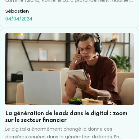
comme Airbnb, Abritel & co. a profondément modifié le
marché de la location de vacances. Si l'offre s'est
Sébastien
étoffée et enrichie pour les vacances, elle est aussi de
04/04/2024
plus en plus concurrentielle pour les propriétaires, qui
doivent - selon les zones touristiques - maintenir une
pression constante pour garantir le taux de
remplissage de leur location de vacances.
La génération de leads dans le digital : zoom
sur le secteur financier
Le digital a énormément changé la donne ces
dernières années dans la génération de leads. En